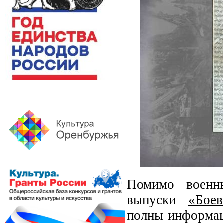
Помимо военны
выпуски
«Бое
полны информац