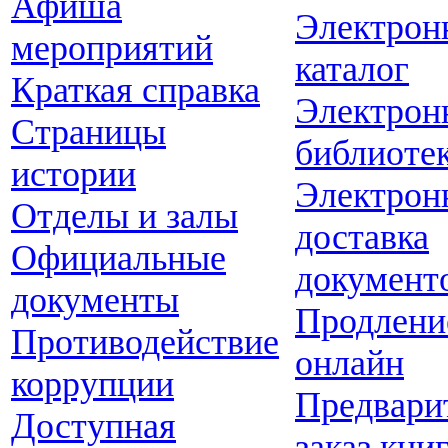
Афиша
Электрон
мероприятий
каталог
Краткая справка
Электрон
Страницы
библиоте
истории
Электрон
Отделы и залы
доставка
Официальные
документ
документы
Продлени
Противодействие
онлайн
коррупции
Предвари
Доступная
заказ кни