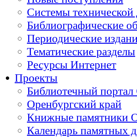
Cистемы технической
Библиографические о
Периодические издан
Тематические разделы
Ресурсы Интернет
Проекты
Библиотечный портал 
Оренбургский край
Книжные памятники О
Календарь памятных д