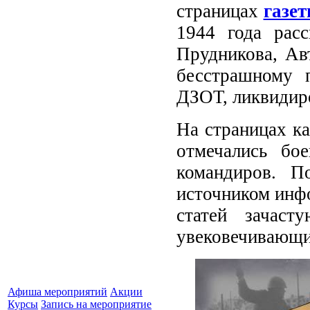
страницах
газе
1944 года расс
Прудникова, Ав
бесстрашному 
ДЗОТ, ликвидиро
На страницах ка
отмечались бо
командиров. П
источником инфо
статей зачаст
увековечивающи
Афиша мероприятий
Акции
Курсы
Запись на мероприятие