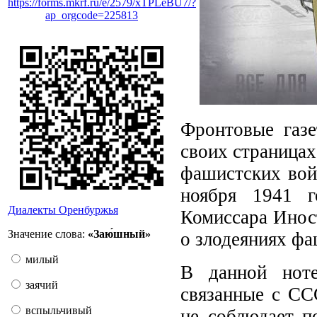
https://forms.mkrf.ru/e/2579/xTPLeBU7/?
ap_orgcode=225813
Фронтовые газе
своих страницах
фашистских вой
ноября 1941 г
Диалекты Оренбуржья
Комиссара Инос
Значение слова:
«Заю́шный»
о злодеяниях фа
милый
В данной ноте
заячий
связанные с СС
вспыльчивый
не соблюдает п