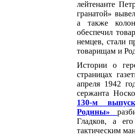
лейтенанте Пет
гранатой» вывел
а также колон
обеспечил това
немцев, стали 
товарищам и Ро
Истории о гер
страницах газ
апреля 1942 го
сержанта Носко
130-м выпус
Родины»
раз
Гладков, а ег
тактическим ман