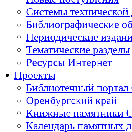
Cистемы технической
Библиографические о
Периодические издан
Тематические разделы
Ресурсы Интернет
Проекты
Библиотечный портал 
Оренбургский край
Книжные памятники О
Календарь памятных д