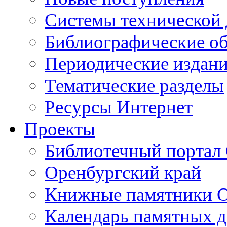
Cистемы технической
Библиографические о
Периодические издан
Тематические разделы
Ресурсы Интернет
Проекты
Библиотечный портал 
Оренбургский край
Книжные памятники О
Календарь памятных д