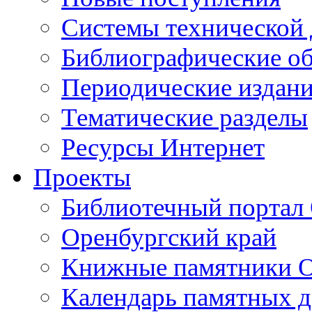
Cистемы технической
Библиографические о
Периодические издан
Тематические разделы
Ресурсы Интернет
Проекты
Библиотечный портал 
Оренбургский край
Книжные памятники О
Календарь памятных д