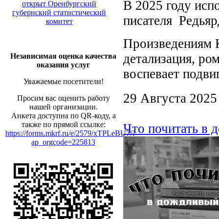
В 2025 году исп
открыт Оренбургский
губернский статистический
писателя Редьяр
комитет
Произведениям 
детализация, ро
Независимая оценка качества
оказания услуг
воспевает подви
Уважаемые посетители!
29 Августа 2025
Просим вас оценить работу
нашей организации.
Анкета доступна по QR-коду, а
также по прямой ссылке:
Что почитать в 
https://forms.mkrf.ru/e/2579/xTPLeBU7/?
ap_orgcode=225813