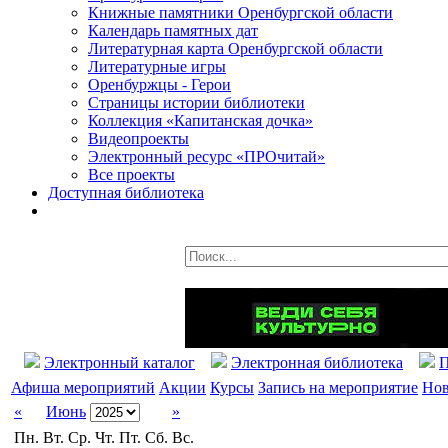
Книжные памятники Оренбургской области
Календарь памятных дат
Литературная карта Оренбургской области
Литературные игры
Оренбуржцы - Герои
Страницы истории библиотеки
Коллекция «Капитанская дочка»
Видеопроекты
Электронный ресурс «ПРОчитай»
Все проекты
Доступная библиотека
Электронный каталог
Электронная библиотека
П
Афиша мероприятий
Акции
Курсы
Запись на мероприятие
Нов
«
Июнь
»
Пн.
Вт.
Ср.
Чт.
Пт.
Сб.
Вс.