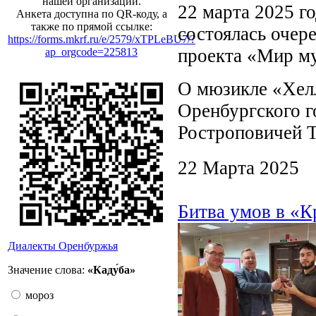
нашей организации.
22 марта 2025 го
Анкета доступна по QR-коду, а
также по прямой ссылке:
состоялась очере
https://forms.mkrf.ru/e/2579/xTPLeBU7/?
проекта «Мир му
ap_orgcode=225813
О мюзикле «Хелл
Оренбургского г
Ростроповичей Т
22 Марта 2025
Битва умов в «К
Диалекты Оренбуржья
Значение слова:
«Каду́ба»
мороз