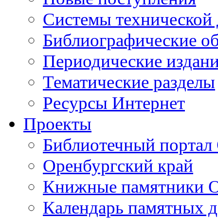
Cистемы технической
Библиографические о
Периодические издан
Тематические разделы
Ресурсы Интернет
Проекты
Библиотечный портал 
Оренбургский край
Книжные памятники О
Календарь памятных д