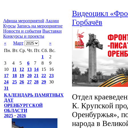
Видеоцикл «Фро
Горбачёв
Афиша мероприятий
Акции
Курсы
Запись на мероприятие
Новости и события
Выставки
Конкурсы и проекты
«
Март
»
Пн.
Вт.
Ср.
Чт.
Пт.
Сб.
Вс.
1
2
3
4
5
6
7
8
9
10
11
12
13
14
15
16
17
18
19
20
21
22
23
24
25
26
27
28
29
30
31
Отдел краеведен
КАЛЕНДАРЬ ПАМЯТНЫХ
ДАТ
К. Крупской про
ОРЕНБУРГСКОЙ
ОБЛАСТИ
Оренбуржья», п
2025
·
2026
народа в Велико