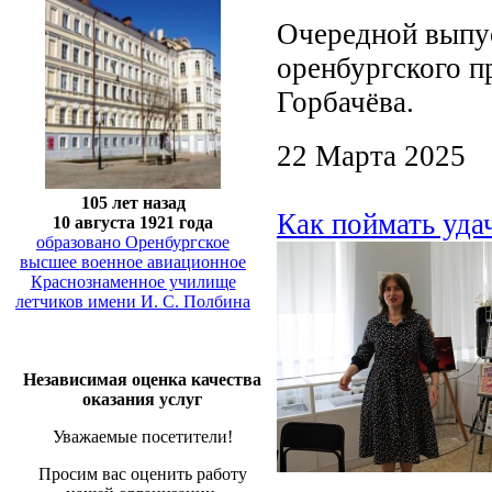
Очередной выпу
оренбургского п
Горбачёва.
22 Марта 2025
105 лет назад
Как поймать уда
10 августа 1921 года
образовано Оренбургское
высшее военное авиационное
Краснознаменное училище
летчиков имени И. С. Полбина
Независимая оценка качества
оказания услуг
Уважаемые посетители!
Просим вас оценить работу