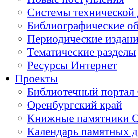
Cистемы технической
Библиографические о
Периодические издан
Тематические разделы
Ресурсы Интернет
Проекты
Библиотечный портал 
Оренбургский край
Книжные памятники О
Календарь памятных д