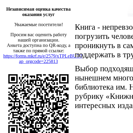
Независимая оценка качества
оказания услуг
Уважаемые посетители!
Книга - непревз
погрузить челов
Просим вас оценить работу
нашей организации.
проникнуть в са
Анкета доступна по QR-коду, а
также по прямой ссылке:
поддержать в тр
https://forms.mkrf.ru/e/2579/xTPLeBU7/?
ap_orgcode=225813
Выбор подходящи
нынешнем много
библиотека им. 
рубрику «Книжно
интересных изда