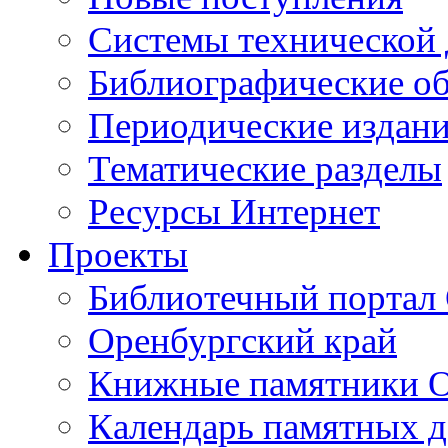
Cистемы технической
Библиографические о
Периодические издан
Тематические разделы
Ресурсы Интернет
Проекты
Библиотечный портал 
Оренбургский край
Книжные памятники О
Календарь памятных д