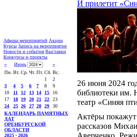
И прилетит «Син
Афиша мероприятий
Акции
Курсы
Запись на мероприятие
Новости и события
Выставки
Конкурсы и проекты
«
Июнь
»
Пн.
Вт.
Ср.
Чт.
Пт.
Сб.
Вс.
1
2
26 июня 2024 го
3
4
5
6
7
8
9
библиотеки им. 
10
11
12
13
14
15
16
17
18
19
20
21
22
23
театр «Синяя пт
24
25
26
27
28
29
30
КАЛЕНДАРЬ ПАМЯТНЫХ
Актёры покажут 
ДАТ
рассказов Миха
ОРЕНБУРГСКОЙ
ОБЛАСТИ
Аверченко. Режи
2025
·
2026