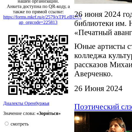
нашей организации.
Анкета доступна по QR-коду, а
также по прямой ссылке:
26 июня 2024 го
https://forms.mkrf.ru/e/2579/xTPLeBU7/?
библиотеки им. 
ap_orgcode=225813
«Печатный аванг
Юные артисты ст
колледжа культу
рассказов Миха
Аверченко.
26 Июня 2024
Диалекты Оренбуржья
Поэтический слэ
Значение слова:
«Зори́ться»
смотреть