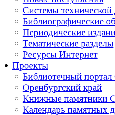
Cистемы технической
Библиографические о
Периодические издан
Тематические разделы
Ресурсы Интернет
Проекты
Библиотечный портал 
Оренбургский край
Книжные памятники О
Календарь памятных д