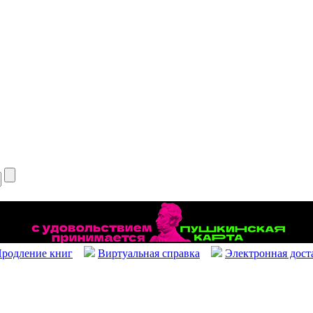
родление книг
Виртуальная справка
Электронная дост