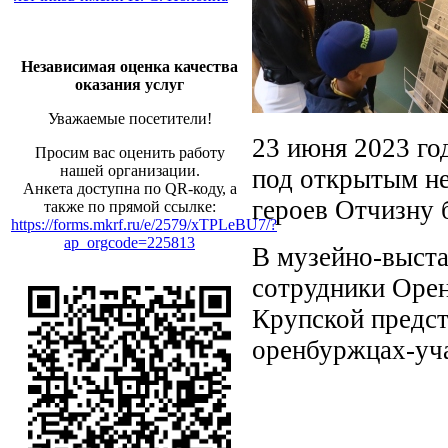
Независимая оценка качества
оказания услуг
Уважаемые посетители!
23 июня 2023 го
Просим вас оценить работу
нашей организации.
под открытым не
Анкета доступна по QR-коду, а
героев Отчизну 
также по прямой ссылке:
https://forms.mkrf.ru/e/2579/xTPLeBU7/?
ap_orgcode=225813
В музейно-выста
сотрудники Орен
Крупской предст
оренбуржцах-уча