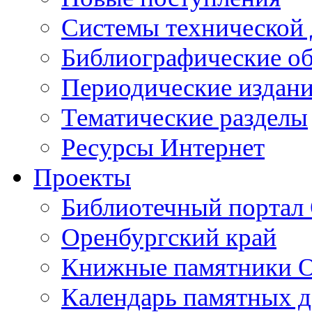
Cистемы технической
Библиографические о
Периодические издан
Тематические разделы
Ресурсы Интернет
Проекты
Библиотечный портал 
Оренбургский край
Книжные памятники О
Календарь памятных д