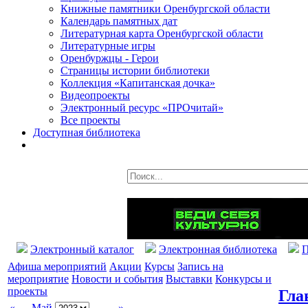
Книжные памятники Оренбургской области
Календарь памятных дат
Литературная карта Оренбургской области
Литературные игры
Оренбуржцы - Герои
Страницы истории библиотеки
Коллекция «Капитанская дочка»
Видеопроекты
Электронный ресурс «ПРОчитай»
Все проекты
Доступная библиотека
Электронный каталог
Электронная библиотека
П
Афиша мероприятий
Акции
Курсы
Запись на
мероприятие
Новости и события
Выставки
Конкурсы и
проекты
Гла
«
Май
»