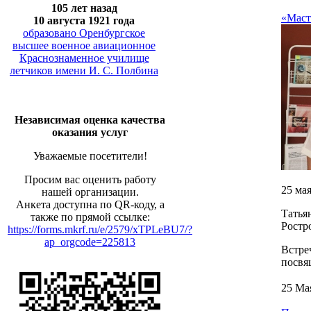
105 лет назад
«Маст
10 августа 1921 года
образовано Оренбургское
высшее военное авиационное
Краснознаменное училище
летчиков имени И. С. Полбина
Независимая оценка качества
оказания услуг
Уважаемые посетители!
Просим вас оценить работу
25 мая
нашей организации.
Анкета доступна по QR-коду, а
Татья
также по прямой ссылке:
Ростр
https://forms.mkrf.ru/e/2579/xTPLeBU7/?
ap_orgcode=225813
Встре
посвя
25 Ма