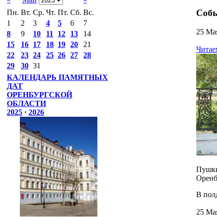
Собы
Пн.
Вт.
Ср.
Чт.
Пт.
Сб.
Вс.
1
2
3
4
5
6
7
25 Ма
8
9
10
11
12
13
14
15
16
17
18
19
20
21
Читае
22
23
24
25
26
27
28
29
30
31
КАЛЕНДАРЬ ПАМЯТНЫХ
ДАТ
ОРЕНБУРГСКОЙ
ОБЛАСТИ
2025
·
2026
Пушки
Оренб
В пол
25 Ма