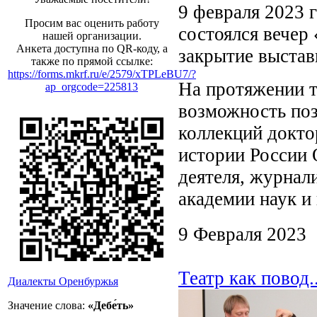
9 февраля 2023 
Просим вас оценить работу
состоялся вечер
нашей организации.
Анкета доступна по QR-коду, а
закрытие выстав
также по прямой ссылке:
https://forms.mkrf.ru/e/2579/xTPLeBU7/?
На протяжении т
ap_orgcode=225813
возможность поз
коллекций докто
истории России
деятеля, журнал
академии наук и
9 Февраля 2023
Театр как повод
Диалекты Оренбуржья
Значение слова:
«Дебе́ть»