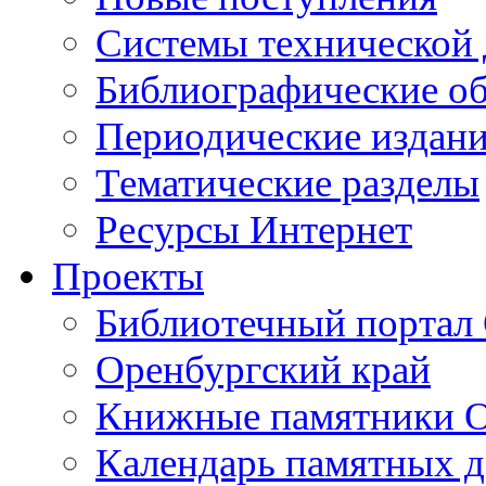
Cистемы технической
Библиографические о
Периодические издан
Тематические разделы
Ресурсы Интернет
Проекты
Библиотечный портал 
Оренбургский край
Книжные памятники О
Календарь памятных д