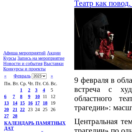
Театр как повод
Афиша мероприятий
Акции
Курсы
Запись на мероприятие
Новости и события
Выставки
Конкурсы и проекты
«
Февраль
»
9 февраля в обл
Пн.
Вт.
Ср.
Чт.
Пт.
Сб.
Вс.
встреча с худ
1
2
3
4
5
областного те
6
7
8
9
10
11
12
13
14
15
16
17
18
19
трагедии»: масш
20
21
22
23
24
25
26
27
28
Центральная тем
КАЛЕНДАРЬ ПАМЯТНЫХ
ДАТ
трагедии» по о