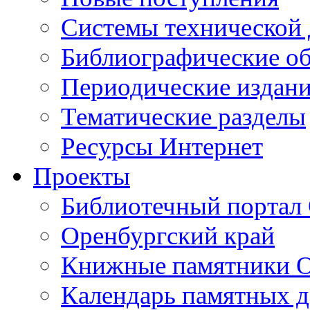
Cистемы технической
Библиографические о
Периодические издан
Тематические разделы
Ресурсы Интернет
Проекты
Библиотечный портал 
Оренбургский край
Книжные памятники О
Календарь памятных д