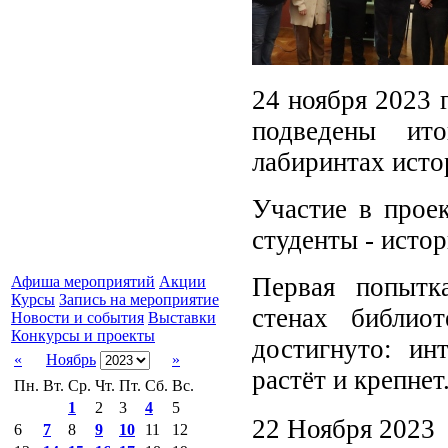
24 ноября 2023 
подведены ит
лабиринтах исто
Участие в прое
студенты - исто
Первая попытк
Афиша мероприятий
Акции
Курсы
Запись на мероприятие
стенах библио
Новости и события
Выставки
Конкурсы и проекты
достигнуто: ин
«
Ноябрь
»
растёт и крепнет
Пн.
Вт.
Ср.
Чт.
Пт.
Сб.
Вс.
1
2
3
4
5
22 Ноября 2023
6
7
8
9
10
11
12