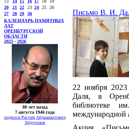
13
14
15
16
17
18
19
20
21
22
23
24
25
26
Письмо В. И. Да
27
28
29
30
КАЛЕНДАРЬ ПАМЯТНЫХ
ДАТ
ОРЕНБУРГСКОЙ
ОБЛАСТИ
2025
·
2026
22 ноября 2023
Даля, в Оренб
библиотеке и
80 лет назад
7 августа 1946 года
международной 
родился Растам Абдрашитович
Абдуллаев
Акция «Письм