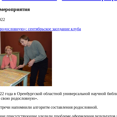
 мероприятия
022
родословную»: сентябрьское заседание клуба
022 года в Оренбургской областной универсальной научной библи
 свою родословную».
тречи напомнили алгоритм составления родословной.
ие присутствующие уделили проблеме оформления результатов 