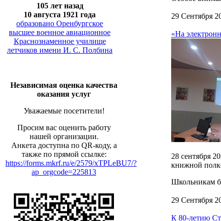
105 лет назад
10 августа 1921 года
29 Сентября 2
образовано Оренбургское
высшее военное авиационное
«На электронн
Краснознаменное училище
летчиков имени И. С. Полбина
Независимая оценка качества
оказания услуг
Уважаемые посетители!
Просим вас оценить работу
нашей организации.
Анкета доступна по QR-коду, а
также по прямой ссылке:
28 сентября 2
https://forms.mkrf.ru/e/2579/xTPLeBU7/?
книжной полке
ap_orgcode=225813
Школьникам бы
29 Сентября 2
К 80-летию Ст