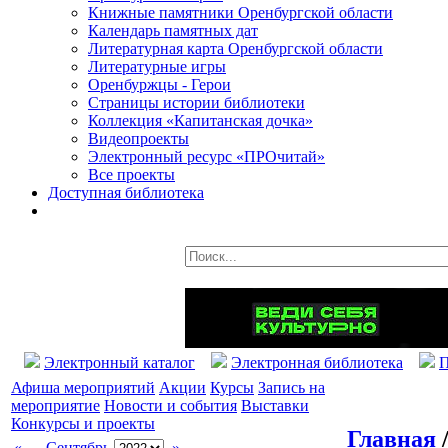
Книжные памятники Оренбургской области
Календарь памятных дат
Литературная карта Оренбургской области
Литературные игры
Оренбуржцы - Герои
Страницы истории библиотеки
Коллекция «Капитанская дочка»
Видеопроекты
Электронный ресурс «ПРОчитай»
Все проекты
Доступная библиотека
Электронный каталог
Электронная библиотека
П
Афиша мероприятий
Акции
Курсы
Запись на
мероприятие
Новости и события
Выставки
Конкурсы и проекты
Главная
«
Сентябрь
»