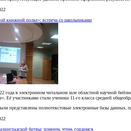
022
ой книжной полке»: встреча со школьниками
022 года в электронном читальном зале областной научной библи
». Её участниками стали ученики 11-го класса средней общеобр
ли представлены полнотекстовые электронные базы данных, пр
022
алинградской битвы: помним, чтим, гордимся