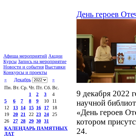
День героев Оте
Афиша мероприятий
Акции
Курсы
Запись на мероприятие
Новости и события
Выставки
Конкурсы и проекты
«
Декабрь
»
Пн.
Вт.
Ср.
Чт.
Пт.
Сб.
Вс.
9 декабря 2022 
1
2
3
4
научной библиот
5
6
7
8
9
10
11
12
13
14
15
16
17
18
«День героев От
19
20
21
22
23
24
25
котором присутс
26
27
28
29
30
31
КАЛЕНДАРЬ ПАМЯТНЫХ
24.
ДАТ