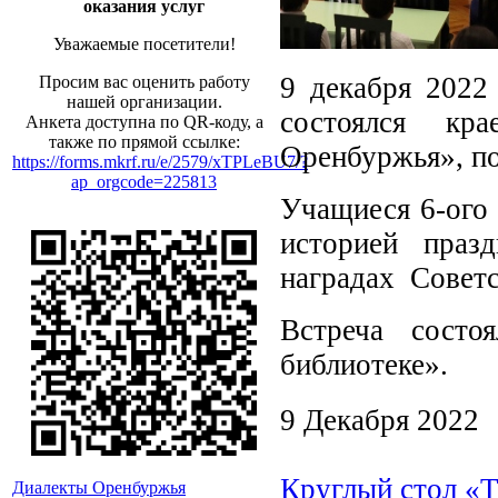
оказания услуг
Уважаемые посетители!
9 декабря 2022 
Просим вас оценить работу
нашей организации.
состоялся кр
Анкета доступна по QR-коду, а
также по прямой ссылке:
Оренбуржья», п
https://forms.mkrf.ru/e/2579/xTPLeBU7/?
ap_orgcode=225813
Учащиеся 6-ого
историей праз
наградах Советс
Встреча состо
библиотеке».
9 Декабря 2022
Круглый стол «Т
Диалекты Оренбуржья