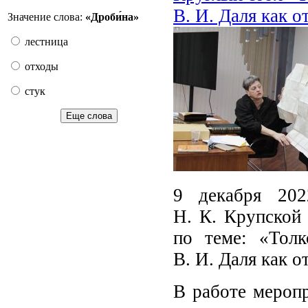
В. И. Даля как 
Значение слова:
«Дроби́на»
лестница
отходы
стук
Еще слова
9 декабря 202
Н. К. Крупской 
по теме: «Толк
В. И. Даля как 
В работе меропр