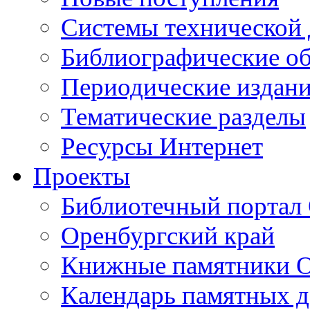
Cистемы технической
Библиографические о
Периодические издан
Тематические разделы
Ресурсы Интернет
Проекты
Библиотечный портал 
Оренбургский край
Книжные памятники О
Календарь памятных д