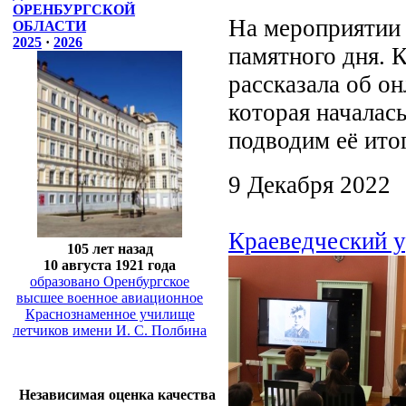
ОРЕНБУРГСКОЙ
На мероприятии 
ОБЛАСТИ
2025
·
2026
памятного дня. 
рассказала об о
которая началась
подводим её ито
9 Декабря 2022
Краеведческий у
105 лет назад
10 августа 1921 года
образовано Оренбургское
высшее военное авиационное
Краснознаменное училище
летчиков имени И. С. Полбина
Независимая оценка качества