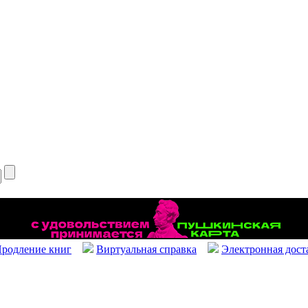
родление книг
Виртуальная справка
Электронная дост