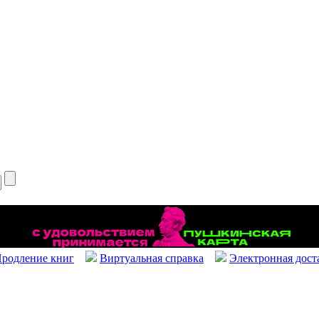
родление книг
Виртуальная справка
Электронная дост