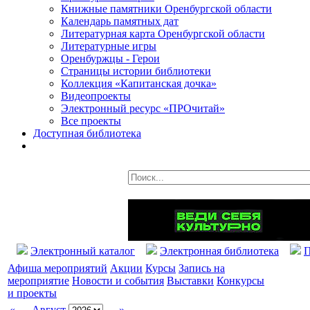
Книжные памятники Оренбургской области
Календарь памятных дат
Литературная карта Оренбургской области
Литературные игры
Оренбуржцы - Герои
Страницы истории библиотеки
Коллекция «Капитанская дочка»
Видеопроекты
Электронный ресурс «ПРОчитай»
Все проекты
Доступная библиотека
Электронный каталог
Электронная библиотека
П
Афиша мероприятий
Акции
Курсы
Запись на
мероприятие
Новости и события
Выставки
Конкурсы
и проекты
«
Август
»