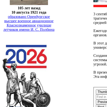
105 лет назад
10 августа 1921 года
3 сентя
образовано Оренбургское
трагиче
высшее военное авиационное
средней
Краснознаменное училище
летчиков имени И. С. Полбина
Ежегодн
органов
В этот 
универс
Созданн
системы
угрозой
В презе
Эта инф