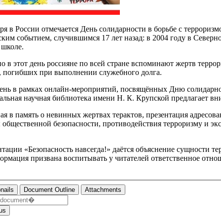
бря в России отмечается День солидарности в борьбе с терроризм
ским событием, случившимся 17 лет назад: в 2004 году в Север
 школе.
о в этот день россияне по всей стране вспоминают жертв терро
, погибших при выполнении служебного долга.
день в рамках онлайн-мероприятий, посвящённых Дню солидарнос
альная научная библиотека имени Н. К. Крупской предлагает вн
ая в память о невинных жертвах терактов, презентация адресов
 общественной безопасности, противодействия терроризму и экс
.
нтации «Безопасность навсегда!» даётся объяснение сущности те
ормация призвана воспитывать у читателей ответственное отн