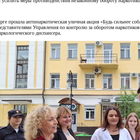
и усилить меры противодействия незаконному обороту наркотико
рге прошла антинаркотическая уличная акция «Будь сильнее соб
редставителями Управления по контролю за оборотом наркотико
аркологического диспансера.