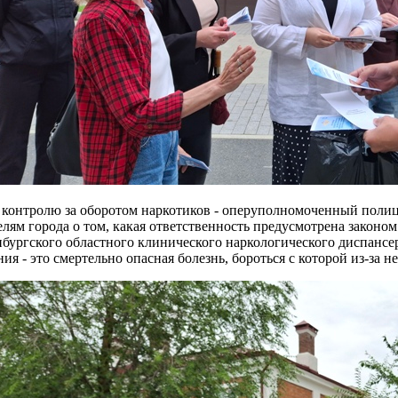
контролю за оборотом наркотиков - оперуполномоченный полиц
елям города о том, какая ответственность предусмотрена законом
бургского областного клинического наркологического диспансе
я - это смертельно опасная болезнь, бороться с которой из-за 