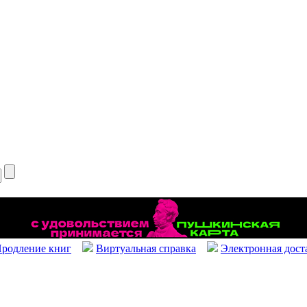
родление книг
Виртуальная справка
Электронная дост