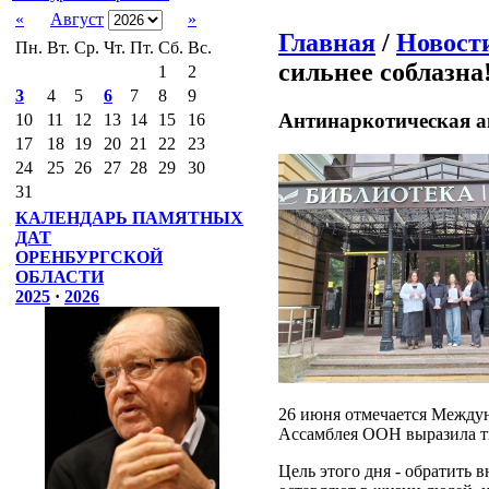
«
Август
»
Главная
/
Новост
Пн.
Вт.
Ср.
Чт.
Пт.
Сб.
Вс.
сильнее соблазна
1
2
3
4
5
6
7
8
9
Антинаркотическая ак
10
11
12
13
14
15
16
17
18
19
20
21
22
23
24
25
26
27
28
29
30
31
КАЛЕНДАРЬ ПАМЯТНЫХ
ДАТ
ОРЕНБУРГСКОЙ
ОБЛАСТИ
2025
·
2026
26 июня отмечается Междун
Ассамблея ООН выразила тв
Цель этого дня - обратить 