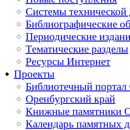
Cистемы технической
Библиографические о
Периодические издан
Тематические разделы
Ресурсы Интернет
Проекты
Библиотечный портал 
Оренбургский край
Книжные памятники О
Календарь памятных д