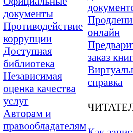
Официальные
документ
документы
Продлени
Противодействие
онлайн
коррупции
Предвари
Доступная
заказ кни
библиотека
Виртуаль
Независимая
справка
оценка качества
услуг
ЧИТАТЕ
Авторам и
правообладателям
Как запис