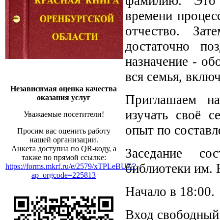
фамилию. Это 
времени процес
отчество. За
достаточно по
назначение - об
вся семья, вклю
Независимая оценка качества
Приглашаем на
оказания услуг
изучать своё с
Уважаемые посетители!
опыт по состав
Просим вас оценить работу
нашей организации.
Анкета доступна по QR-коду, а
Заседание со
также по прямой ссылке:
библиотеки им. Н
https://forms.mkrf.ru/e/2579/xTPLeBU7/?
ap_orgcode=225813
Начало в 18:00.
Вход свободный