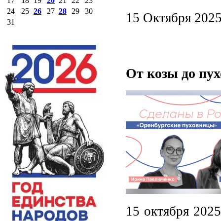
17
18
19
20
21
22
23
24
25
26
27
28
29
30
15 Октября 202
31
От козы до пух
15 октября 2025