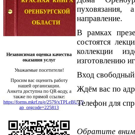
пуховязания, 
направление.
В рамках презе
состоятся лекц
коллекции из
Независимая оценка качества
изготовлению и
оказания услуг
Уважаемые посетители!
Вход свободный
Просим вас оценить работу
нашей организации.
Ждём вас по адре
Анкета доступна по QR-коду, а
также по прямой ссылке:
Телефон для спр
https://forms.mkrf.ru/e/2579/xTPLeBU7/?
ap_orgcode=225813
Обратите внима