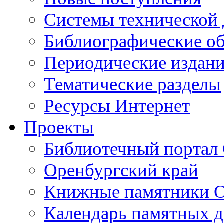
Cистемы технической
Библиографические о
Периодические издан
Тематические разделы
Ресурсы Интернет
Проекты
Библиотечный портал 
Оренбургский край
Книжные памятники О
Календарь памятных д