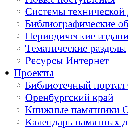
Cистемы технической
Библиографические о
Периодические издан
Тематические разделы
Ресурсы Интернет
Проекты
Библиотечный портал 
Оренбургский край
Книжные памятники О
Календарь памятных д