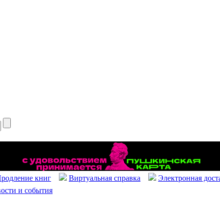
родление книг
Виртуальная справка
Электронная дост
ости и события