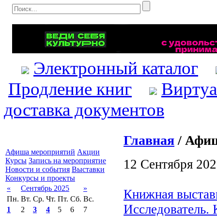
Электронный каталог
Продление книг
Виртуа
доставка документов
Главная
/ Афиш
Афиша мероприятий
Акции
Курсы
Запись на мероприятие
12 Сентября 202
Новости и события
Выставки
Конкурсы и проекты
«
Сентябрь 2025
»
Книжная выстав
Пн.
Вт.
Ср.
Чт.
Пт.
Сб.
Вс.
Исследователь. 
1
2
3
4
5
6
7