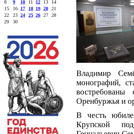
8
9
10
11
12
13
14
15
16
17
18
19
20
21
22
23
24
25
26
27
28
29
30
Владимир Семё
монографий, ст
востребованы 
Оренбуржья и ор
В честь юбиле
Крупской под
Геннадьевич Сем