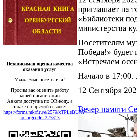
приглашает на т
«Библиотеки по
министерства ку
Посетителям му
Победа!» будет 
«Встречаем осен
Независимая оценка качества
оказания услуг
Начало в 17:00.
Уважаемые посетители!
12 Сентября 20
Просим вас оценить работу
нашей организации.
Анкета доступна по QR-коду, а
также по прямой ссылке:
Вечер памяти Се
https://forms.mkrf.ru/e/2579/xTPLeBU7/?
ap_orgcode=225813