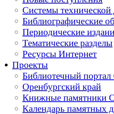
Cистемы технической
Библиографические о
Периодические издан
Тематические разделы
Ресурсы Интернет
Проекты
Библиотечный портал 
Оренбургский край
Книжные памятники О
Календарь памятных д