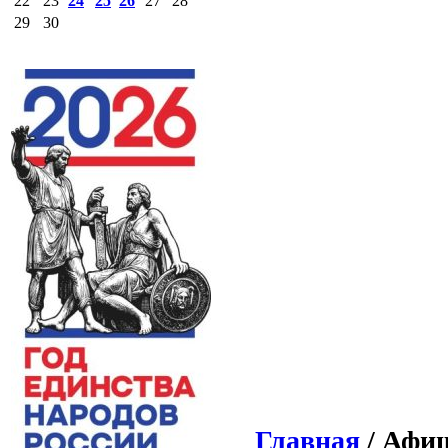
22
23
24
25
26
27
28
29
30
Главная
/ Афиш