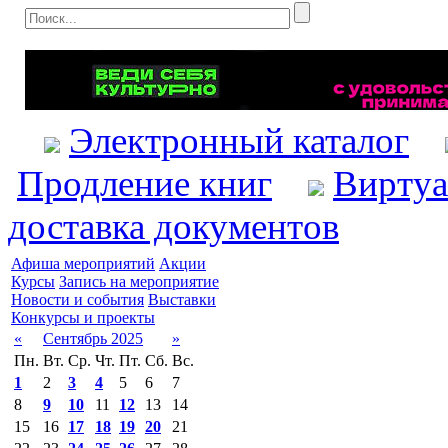
Электронный каталог
Продление книг
Виртуа
доставка документов
Афиша мероприятий
Акции
Курсы
Запись на мероприятие
Новости и события
Выставки
Конкурсы и проекты
«
Сентябрь 2025
»
Пн.
Вт.
Ср.
Чт.
Пт.
Сб.
Вс.
1
2
3
4
5
6
7
8
9
10
11
12
13
14
15
16
17
18
19
20
21