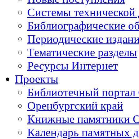
Cистемы технической
Библиографические о
Периодические издан
Тематические разделы
Ресурсы Интернет
Проекты
Библиотечный портал 
Оренбургский край
Книжные памятники О
Календарь памятных д