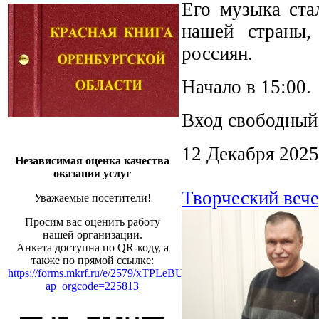
Его музыка ста
нашей страны,
россиян.
Начало в 15:00.
Вход свободный
12 Декабря 2025
Независимая оценка качества
оказания услуг
Творческий вече
Уважаемые посетители!
Просим вас оценить работу
нашей организации.
Анкета доступна по QR-коду, а
также по прямой ссылке:
https://forms.mkrf.ru/e/2579/xTPLeBU7/?
ap_orgcode=225813