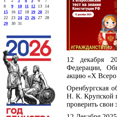
1
2
3
4
5
6
7
8
9
10
11
12
13
14
15
16
17
18
19
20
21
22
23
24
25
26
27
28
29
30
31
12 декабря 20
Федерации, Об
акцию «X Всерос
Оренбургская об
Н. К. Крупской 
проверить свои 
12 Декабря 2025