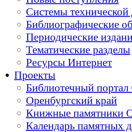
Cистемы технической
Библиографические о
Периодические издан
Тематические разделы
Ресурсы Интернет
Проекты
Библиотечный портал 
Оренбургский край
Книжные памятники О
Календарь памятных д