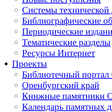
Cистемы технической
Библиографические о
Периодические издан
Тематические разделы
Ресурсы Интернет
Проекты
Библиотечный портал 
Оренбургский край
Книжные памятники О
Календарь памятных д