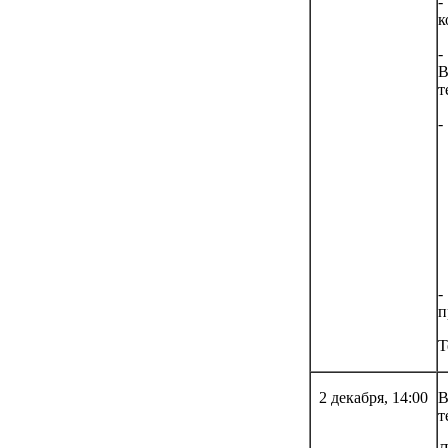
-
к
-
В
т
-
М
М
М
И
-
п
Т
2 декабря, 14:00
В
т