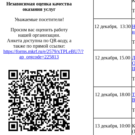
К
Независимая оценка качества
оказания услуг
Т
Уважаемые посетители!
12 декабря, 13:30
Н
Просим вас оценить работу
и
нашей организации.
Анкета доступна по QR-коду, а
Т
также по прямой ссылке:
https://forms.mkrf.ru/e/2579/xTPLeBU7/?
ap_orgcode=225813
12 декабря, 15.00
Л
О
Ш
Т
12 декабря, 18:00
Т
В
Т
13 декабря, 10:00
К
(