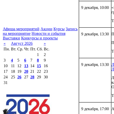
9 декабря, 10:00
«
г
Т
Афиша мероприятий
Акции
Курсы
Запись
на мероприятие
Новости и события
9 декабря, 13:30
П
Выставки
Конкурсы и проекты
П
«
Август 2026
»
Пн.
Вт.
Ср.
Чт.
Пт.
Сб.
Вс.
Т
1
2
3
4
5
6
7
8
9
9 декабря, 13:30
Л
10
11
12
13
14
15
16
Л
17
18
19
20
21
22
23
24
25
26
27
28
29
30
Л
к
31
О
Т
9 декабря, 17:00
А