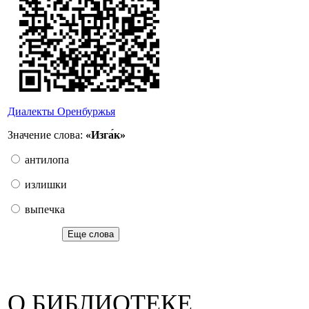
Диалекты Оренбуржья
Значение слова:
«Изга́к»
антилопа
излишки
выпечка
Еще слова
О БИБЛИОТЕКЕ