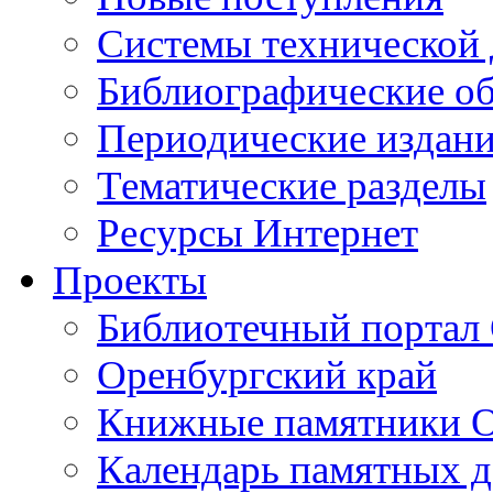
Cистемы технической
Библиографические о
Периодические издан
Тематические разделы
Ресурсы Интернет
Проекты
Библиотечный портал 
Оренбургский край
Книжные памятники О
Календарь памятных д