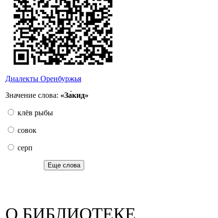
Диалекты Оренбуржья
Значение слова:
«За́кид»
клёв рыбы
совок
серп
Еще слова
О БИБЛИОТЕКЕ