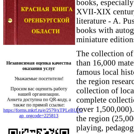
books, especially 
XVII-XIX century,
literature - A. P
books with autogr
miniature edition
The collection of
than 16,000 mate
Независимая оценка качества
оказания услуг
famous local hist
Уважаемые посетители!
the region resear
collection of loc
Просим вас оценить работу
нашей организации.
complete collect
Анкета доступна по QR-коду, а
также по прямой ссылке:
(over 1,500,000). 
https://forms.mkrf.ru/e/2579/xTPLeBU7/?
ap_orgcode=225813
the region (25,00
playing, pedagogi