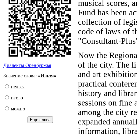
musical scores, a
Fund has been act
collection of leg
code of laws of t
"Consultant-Plus
Now the Regional 
of the city. The 
Диалекты Оренбуржья
and art exhibition
Значение слова:
«Ильзя»
practical confere
нельзя
history and libra
итого
sessions on fine 
можно
among the city r
expanded annually
Еще слова
information, libr