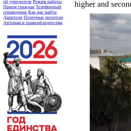
об учредителе
Режим работы
higher and secon
Прием граждан
Телефонный
справочник
Как нас найти
Дарители
Почетные читатели
Авторам и правообладателям