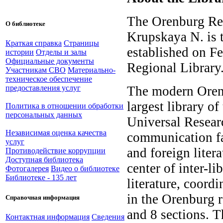
The Orenburg Reg
О библиотеке
Krupskaya N. is t
Краткая справка
Страницы
established on Fe
истории
Отделы и залы
Официальные документы
Regional Library
Участникам СВО
Материально-
техническое обеспечение
The modern Orenb
предоставления услуг
largest library o
Политика в отношении обработки
персональных данных
Universal Resear
Независимая оценка качества
communication fac
услуг
and foreign liter
Противодействие коррупции
Доступная библиотека
center of inter-l
Фотогалерея
Видео о библиотеке
Библиотеке - 135 лет
literature, coordi
in the Orenburg 
Справочная информация
and 8 sections. T
Контактная информация
Сведения