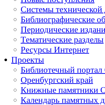
Cистемы технической
Библиографические о
Периодические издан
Тематические разделы
Ресурсы Интернет
Проекты
Библиотечный портал 
Оренбургский край
Книжные памятники О
Календарь памятных д