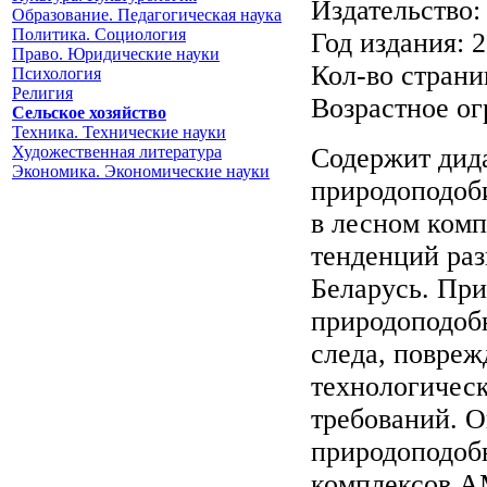
Издательств
Образование. Педагогическая наука
Политика. Социология
Год издания: 
Право. Юридические науки
Кол-во страниц
Психология
Религия
Возрастное ог
Сельское хозяйство
Техника. Технические науки
Художественная литература
Содержит дид
Экономика. Экономические науки
природоподоб
в лесном комп
тенденций раз
Беларусь. При
природоподобн
следа, повреж
технологическ
требований. 
природоподоб
комплексов А