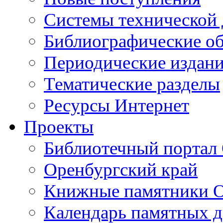
Cистемы технической
Библиографические о
Периодические издан
Тематические разделы
Ресурсы Интернет
Проекты
Библиотечный портал 
Оренбургский край
Книжные памятники О
Календарь памятных д