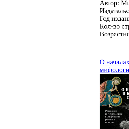
Автор: М
Издатель
Год издан
Кол-во ст
Возрастно
О началах
мифологии