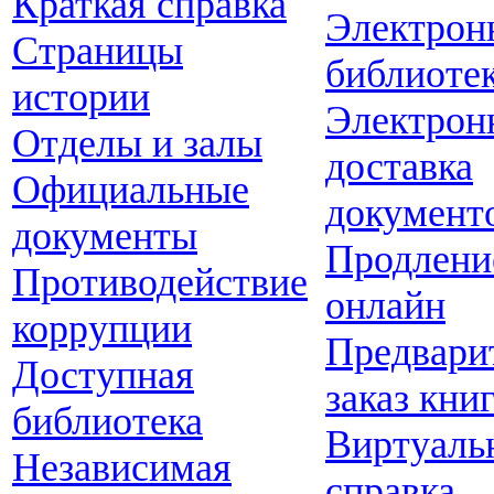
Краткая справка
Электрон
Страницы
библиоте
истории
Электрон
Отделы и залы
доставка
Официальные
документ
документы
Продлени
Противодействие
онлайн
коррупции
Предвари
Доступная
заказ кни
библиотека
Виртуаль
Независимая
справка