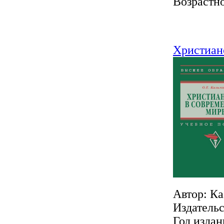
Возрастно
Христиан
Автор: Ка
Издатель
Год издан