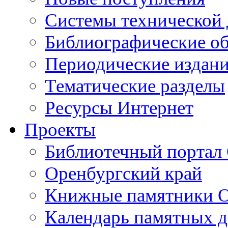
Cистемы технической
Библиографические о
Периодические издан
Тематические разделы
Ресурсы Интернет
Проекты
Библиотечный портал 
Оренбургский край
Книжные памятники О
Календарь памятных д