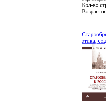
Кол-во ст
Возрастно
Старообря
этика, со