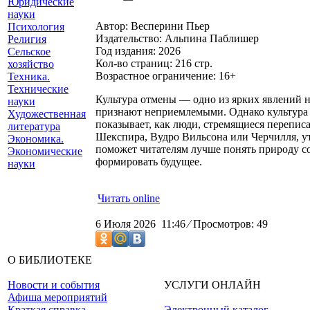
Юридические
науки
Автор: Весперини Пьер
Психология
Издательство: Альпина Паблишер
Религия
Год издания: 2026
Сельское
Кол-во страниц: 216 стр.
хозяйство
Возрастное ограничение: 16+
Техника.
Технические
Культура отмены — одно из ярких явлений 
науки
признают неприемлемыми. Однако культура 
Художественная
показывает, как люди, стремящиеся перепис
литература
Шекспира, Вудро Вильсона или Черчилля, ут
Экономика.
поможет читателям лучше понять природу с
Экономические
формировать будущее.
науки
Читать online
6 Июля 2026 11:46
⁄
Просмотров: 49
О БИБЛИОТЕКЕ
Новости и события
УСЛУГИ ОНЛАЙН
Афиша мероприятий
Краткая справка
Электронный каталог