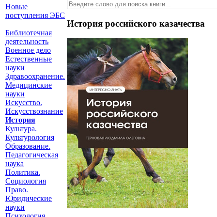
Новые
поступления ЭБС
История российского казачества
Библиотечная
деятельность
Военное дело
Естественные
науки
Здравоохранение.
Медицинские
науки
Искусство.
Искусствознание
История
Культура.
Культурология
Образование.
Педагогическая
наука
Политика.
Социология
Право.
Юридические
науки
Психология