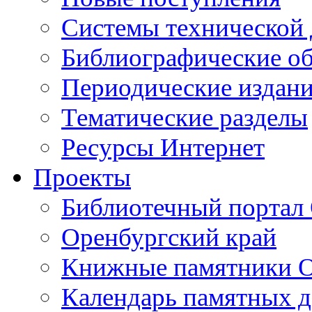
Cистемы технической
Библиографические о
Периодические издан
Тематические разделы
Ресурсы Интернет
Проекты
Библиотечный портал 
Оренбургский край
Книжные памятники О
Календарь памятных д