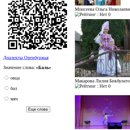
Моисеева Ольга Николаев
0
Диалекты Оренбуржья
Значение слова:
«Баль»
овца
Макарова Лилия Бикбулато
0
бал
мяч
Еще слова