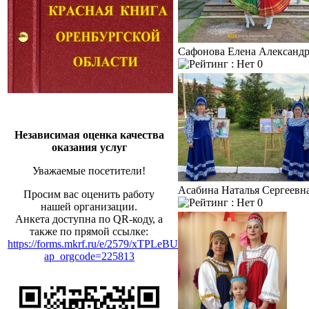
Сафонова Елена Александ
0
Независимая оценка качества
оказания услуг
Уважаемые посетители!
Асабина Наталья Сергеевн
Просим вас оценить работу
0
нашей организации.
Анкета доступна по QR-коду, а
также по прямой ссылке:
https://forms.mkrf.ru/e/2579/xTPLeBU7/?
ap_orgcode=225813