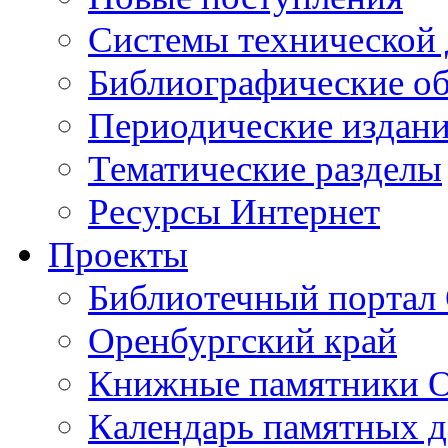
Cистемы технической
Библиографические о
Периодические издан
Тематические разделы
Ресурсы Интернет
Проекты
Библиотечный портал 
Оренбургский край
Книжные памятники О
Календарь памятных д