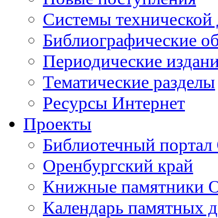
Cистемы технической
Библиографические о
Периодические издан
Тематические разделы
Ресурсы Интернет
Проекты
Библиотечный портал 
Оренбургский край
Книжные памятники О
Календарь памятных д