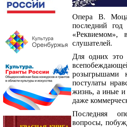
Опера В. Моца
последний год
«Реквиемом», 
слушателей.
Для одних это 
всепобеждающей
розыгрышами к
постулаты нрав
жизнь, а иные и
даже коммерчес
Последняя оп
вопросы, побужд