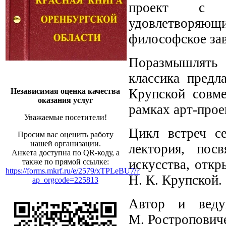
проект с у
удовлетворяю
философское за
Поразмышлять 
классика предл
Крупской совм
Независимая оценка качества
оказания услуг
рамках арт-прое
Уважаемые посетители!
Цикл встреч се
Просим вас оценить работу
нашей организации.
лектория, пос
Анкета доступна по QR-коду, а
искусства, отк
также по прямой ссылке:
https://forms.mkrf.ru/e/2579/xTPLeBU7/?
Н. К. Крупской.
ap_orgcode=225813
Автор и вед
М. Ростроповиче