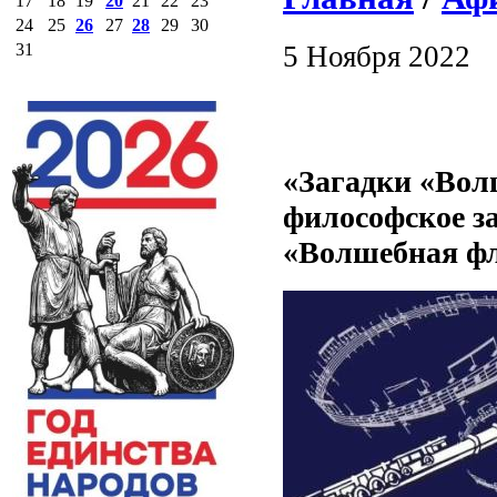
17
18
19
20
21
22
23
24
25
26
27
28
29
30
5 Ноября 2022
31
«Загадки «Вол
философское з
«Волшебная фл