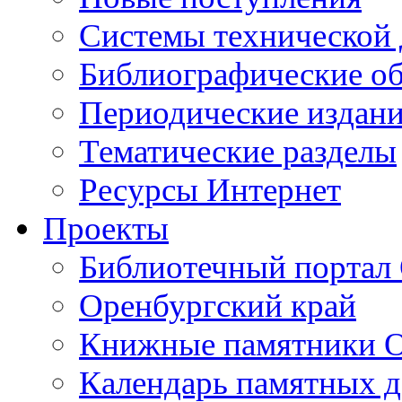
Cистемы технической
Библиографические о
Периодические издан
Тематические разделы
Ресурсы Интернет
Проекты
Библиотечный портал 
Оренбургский край
Книжные памятники О
Календарь памятных д