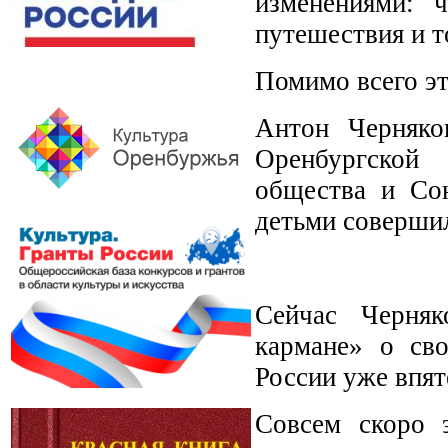
изменениями: 
путешествия и т
Помимо всего эт
Антон Черняко
Оренбургской 
общества и Сою
детьми совершил
Сейчас Черняк
кармане» о св
России уже впят
Совсем скоро э