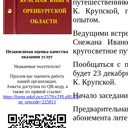
путешественник
К. Крупской, 
опытом.
Ведущими встре
Снежана Ивано
кругосветное пу
Независимая оценка качества
оказания услуг
Пообщаться с п
Уважаемые посетители!
будет 23 декабр
Просим вас оценить работу
К. Крупской.
нашей организации.
Анкета доступна по QR-коду, а
также по прямой ссылке:
Начало заседания
https://forms.mkrf.ru/e/2579/xTPLeBU7/?
ap_orgcode=225813
Предварительн
абонемента лите