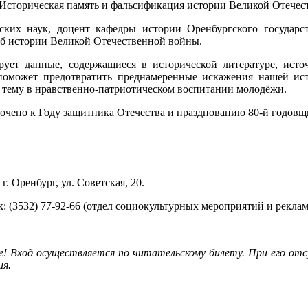
Историческая память и фальсификация истории Великой Отечес
ских наук, доцент кафедры истории Оренбургского государст
б истории Великой Отечественной войны.
рует данные, содержащиеся в исторической литературе, исто
оможет предотвратить преднамеренные искажения нашей исто
тему в нравственно-патриотическом воспитании молодёжи.
очено к Году защитника Отечества и празднованию 80-й годов
г. Оренбург, ул. Советская, 20.
к: (3532) 77-92-66 (отдел социокультурных мероприятий и реклам
! Вход осуществляется по читательскому билету. При его от
ия.