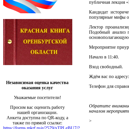
публичная лекция «
Кандидат историче
популярные мифы о
Лектор проанализи
Подобный анализ п
основополагающую 
Мероприятие приур
Начало в 11:40.
Вход свободный.
Ждём вас по адресу: 
Независимая оценка качества
Телефон для справо
оказания услуг
Уважаемые посетители!
Обратите внимание
Просим вас оценить работу
началом мероприят
нашей организации.
Анкета доступна по QR-коду, а
>
также по прямой ссылке:
https://forms.mkrf.ru/e/2579/xTPLeBU7/?