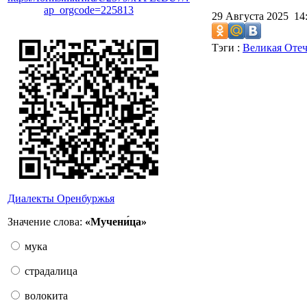
ap_orgcode=225813
29 Августа 2025 1
Тэги :
Великая Отеч
Диалекты Оренбуржья
Значение слова:
«Мучени́ца»
мука
страдалица
волокита