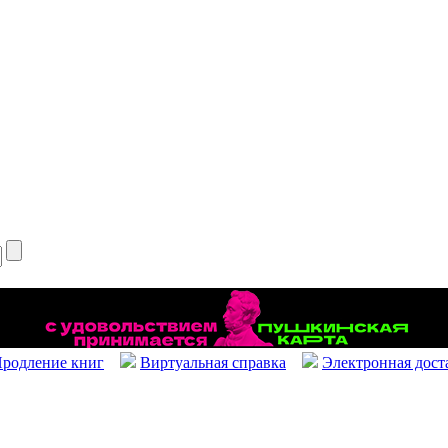
родление книг
Виртуальная справка
Электронная дост