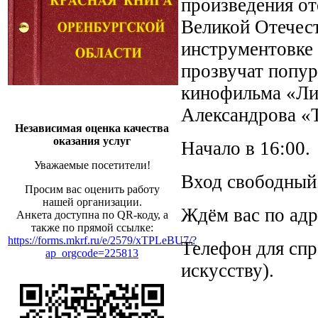
произведения о
Великой Отечест
инструментовке 
прозвучат попур
кинофильма «Лик
Александрова «Т
Независимая оценка качества
оказания услуг
Начало в 16:00.
Уважаемые посетители!
Вход свободный
Просим вас оценить работу
нашей организации.
Ждём вас по адре
Анкета доступна по QR-коду, а
также по прямой ссылке:
https://forms.mkrf.ru/e/2579/xTPLeBU7/?
Телефон для спр
ap_orgcode=225813
искусству).