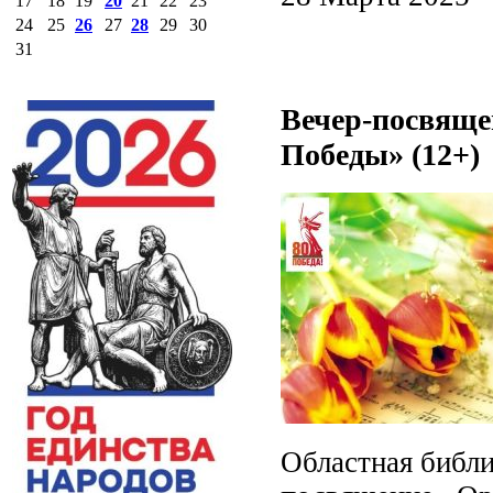
17
18
19
20
21
22
23
24
25
26
27
28
29
30
31
Вечер-посвяще
Победы» (12+)
Областная библи