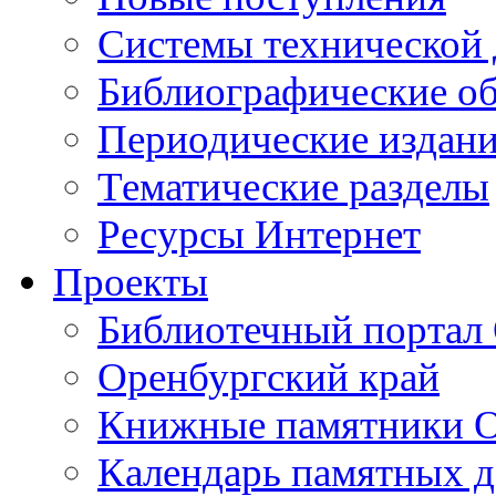
Cистемы технической
Библиографические о
Периодические издан
Тематические разделы
Ресурсы Интернет
Проекты
Библиотечный портал 
Оренбургский край
Книжные памятники О
Календарь памятных д