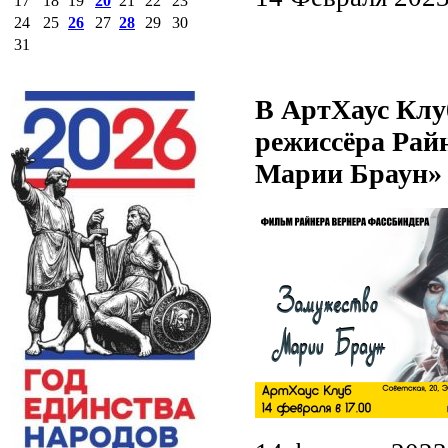
17
18
19
20
21
22
23
24
25
26
27
28
29
30
31
В АртХаус Клу
режиссёра Рай
Марии Браун»