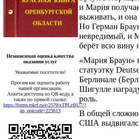
и Мария получае
выживать, и она
Но Герман Браун
невредимый, и М
берёт всю вину н
Независимая оценка качества
«Мария Браун» 
оказания услуг
статуэтку Deuts
Уважаемые посетители!
Берлинале (Берл
Просим вас оценить работу
Шигулле наград
нашей организации.
Анкета доступна по QR-коду, а
роль.
также по прямой ссылке:
https://forms.mkrf.ru/e/2579/xTPLeBU7/?
ap_orgcode=225813
В общей сложнос
США выдвигался 