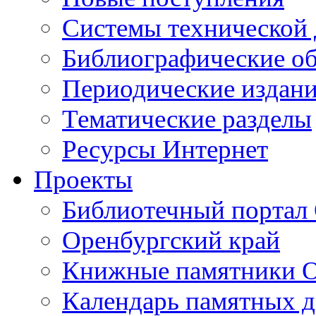
Cистемы технической
Библиографические о
Периодические издан
Тематические разделы
Ресурсы Интернет
Проекты
Библиотечный портал 
Оренбургский край
Книжные памятники О
Календарь памятных д