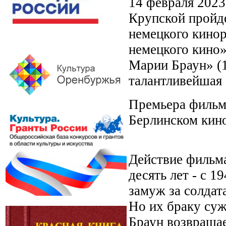
14 февраля 2023
Крупской пройде
немецкого кинор
немецкого кино
Марии Браун» (1
талантливейшая
Премьера фильма
Берлинском кин
Действие фильм
десять лет - с 
замуж за солдат
Но их браку суж
Браун возвращае