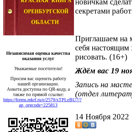
новичкам сделат
секретами работ
Приглашаем на м
себя настоящим 
Независимая оценка качества
рисовать. (16+)
оказания услуг
Уважаемые посетители!
Ждём вас 19 ноя
Просим вас оценить работу
Запись на маст
нашей организации.
Анкета доступна по QR-коду, а
(отдел литерат
также по прямой ссылке:
https://forms.mkrf.ru/e/2579/xTPLeBU7/?
ap_orgcode=225813
14 Ноября 2022