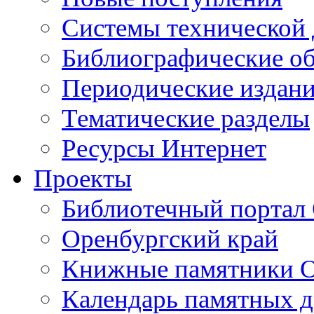
Cистемы технической
Библиографические о
Периодические издан
Тематические разделы
Ресурсы Интернет
Проекты
Библиотечный портал 
Оренбургский край
Книжные памятники О
Календарь памятных д