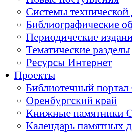
Cистемы технической
Библиографические о
Периодические издан
Тематические разделы
Ресурсы Интернет
Проекты
Библиотечный портал 
Оренбургский край
Книжные памятники О
Календарь памятных д