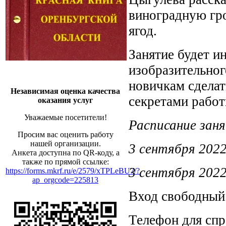
виноградную гро
ягод.
Занятие будет и
изобразительног
новичкам сделат
Независимая оценка качества
секретами работ
оказания услуг
Уважаемые посетители!
Расписание зан
Просим вас оценить работу
нашей организации.
3 сентября 2022 
Анкета доступна по QR-коду, а
также по прямой ссылке:
3 сентября 2022 
https://forms.mkrf.ru/e/2579/xTPLeBU7/?
ap_orgcode=225813
Вход свободный
Телефон для спр