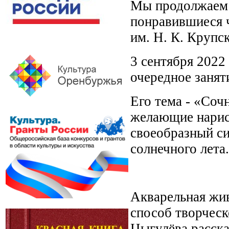
Мы продолжаем 
понравившиеся 
им. Н. К. Крупс
3 сентября 2022
очередное занят
Его тема - «Соч
желающие нарис
своеобразный с
солнечного лета.
Акварельная жив
способ творческ
Цыгулёва расска