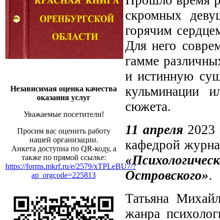
Прошло время р
скромных деву
горячим сердцем
Для него совре
гамме различных
и истинную сущ
кульминации и
Независимая оценка качества
оказания услуг
сюжета.
Уважаемые посетители!
11 апреля
2023 
Просим вас оценить работу
нашей организации.
кафедрой журна
Анкета доступна по QR-коду, а
«Психологич
также по прямой ссылке:
https://forms.mkrf.ru/e/2579/xTPLeBU7/?
Островского»
.
ap_orgcode=225813
Татьяна Михайл
жанра психолог