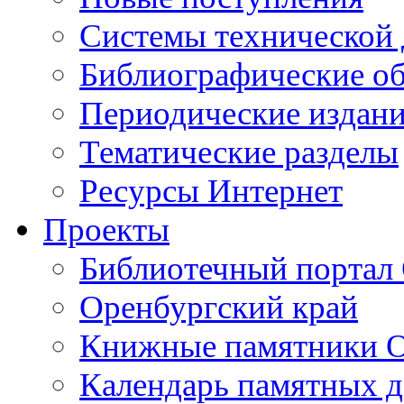
Cистемы технической
Библиографические о
Периодические издан
Тематические разделы
Ресурсы Интернет
Проекты
Библиотечный портал 
Оренбургский край
Книжные памятники О
Календарь памятных д