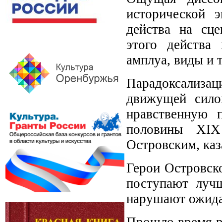
исторической 
действа на сц
этого действа
амплуа, виды и 
Парадоксализац
движущей сило
нравственную 
половины XIX
Островским, каз
Герои Островско
поступают лучш
нарушают ожидан