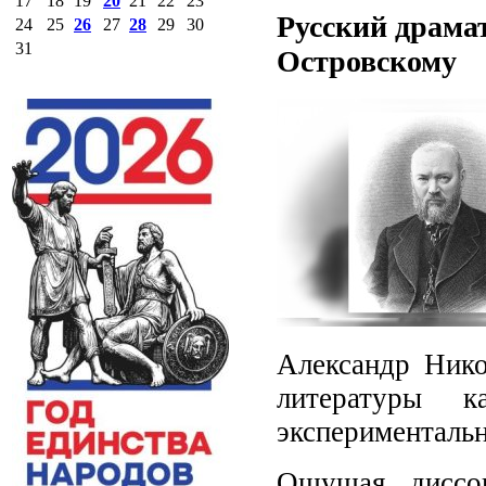
17
18
19
20
21
22
23
Русский драмат
24
25
26
27
28
29
30
31
Островскому
Александр Нико
литературы к
экспериментальн
Ощущая диссон