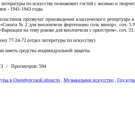
 литературы по искусству познакомит гостей с жизнью и творче
ии - 1941-1943 годы.
ластинок прозвучат произведения классического репертуара 
, «Соната № 2 для виолончели фортепиано соль минор», соч. 5
«Вариации на тему рококо для виолончели с оркестром», соч. 33.
ону 77-24-72 (отдел литературы по искусству)
мо иметь средства индивидуальной защиты.
:23
⁄
Просмотров: 594
туры в Оренбургской области
,
Музыкальное искусство
,
Год кул