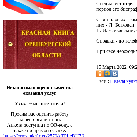
Специалист отдела
период его биограф
С виниловых грамп
них - Л. Бетховен
П. И. Чайковский, 
Справки - по телеф
При себе необходи
15 Марта 2022 09
Тэги :
Неделя куль
Независимая оценка качества
оказания услуг
Уважаемые посетители!
Просим вас оценить работу
нашей организации.
Анкета доступна по QR-коду, а
также по прямой ссылке:
https://forms.mkrf.ru/e/2579/xTPLeBU7/?