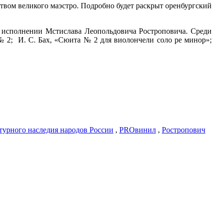
ством великого маэстро. Подробно будет раскрыт оренбургский
в исполнении Мстислава Леопольдовича Ростроповича. Среди
 № 2; И. С. Бах, «Сюита № 2 для виолончели соло ре минор»;
ьтурного наследия народов России
,
PROвинил
,
Ростропович