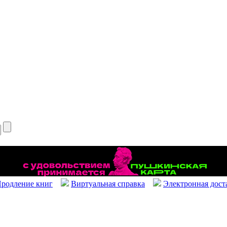
родление книг
Виртуальная справка
Электронная дост