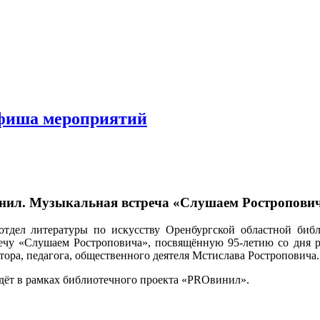
фиша мероприятий
нил. Музыкальная встреча «Слушаем Ростропови
 отдел литературы по искусству Оренбургской областной би
чу «Слушаем Ростроповича», посвящённую 95-летию со дня ро
тора, педагога, общественного деятеля Мстислава Ростроповича.
ёт в рамках библиотечного проекта «PROвинил».