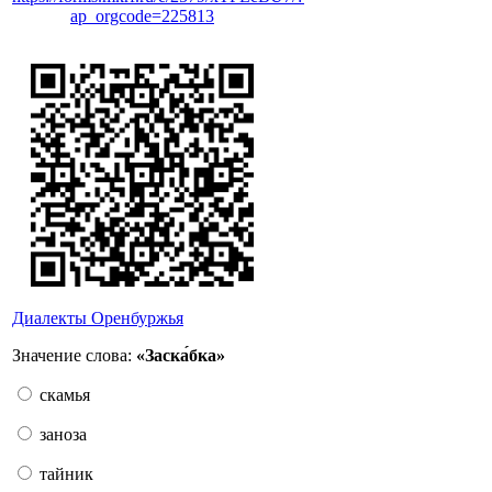
ap_orgcode=225813
Диалекты Оренбуржья
Значение слова:
«Заска́бка»
скамья
заноза
тайник