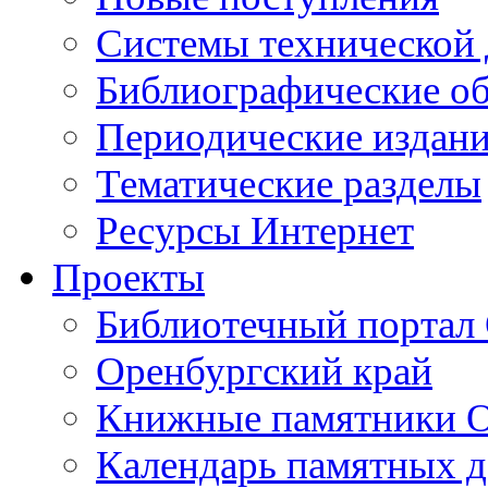
Cистемы технической
Библиографические о
Периодические издан
Тематические разделы
Ресурсы Интернет
Проекты
Библиотечный портал 
Оренбургский край
Книжные памятники О
Календарь памятных д