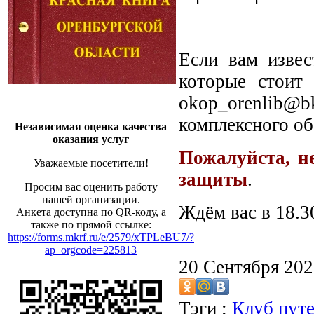
Если вам извес
которые стоит
okop_orenlib@b
комплексного об
Независимая оценка качества
оказания услуг
Пожалуйста, не
Уважаемые посетители!
защиты
.
Просим вас оценить работу
нашей организации.
Ждём вас в 18.30
Анкета доступна по QR-коду, а
также по прямой ссылке:
https://forms.mkrf.ru/e/2579/xTPLeBU7/?
ap_orgcode=225813
20 Сентября 20
Тэги :
Клуб пут