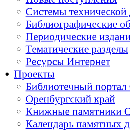
Cистемы технической
Библиографические о
Периодические издан
Тематические разделы
Ресурсы Интернет
Проекты
Библиотечный портал 
Оренбургский край
Книжные памятники О
Календарь памятных д