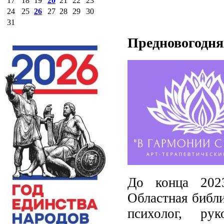
17
18
19
20
21
22
23
24
25
26
27
28
29
30
31
Предновогодня
До конца 2023
Областная библ
психолог, рук