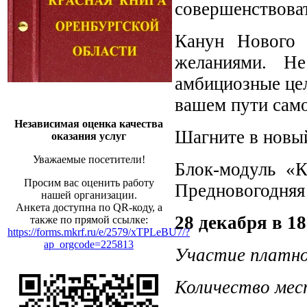
совершенствоват
Канун Нового 
желаниями. Не
амбициозные це
вашем пути сам
Независимая оценка качества
Шагните в новый
оказания услуг
Уважаемые посетители!
Блок-модуль «К
Просим вас оценить работу
Предновогодняя
нашей организации.
Анкета доступна по QR-коду, а
28 декабря в 1
также по прямой ссылке:
https://forms.mkrf.ru/e/2579/xTPLeBU7/?
ap_orgcode=225813
Участие платно
Количество мес