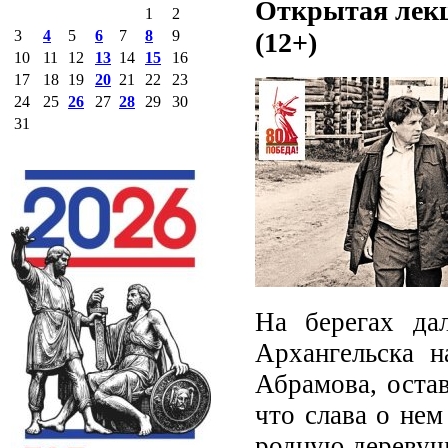
Открытая лекц
1
2
(12+)
3
4
5
6
7
8
9
10
11
12
13
14
15
16
17
18
19
20
21
22
23
24
25
26
27
28
29
30
31
На берегах да
Архангельска н
Абрамова, остав
что слава о нем
родную деревушк