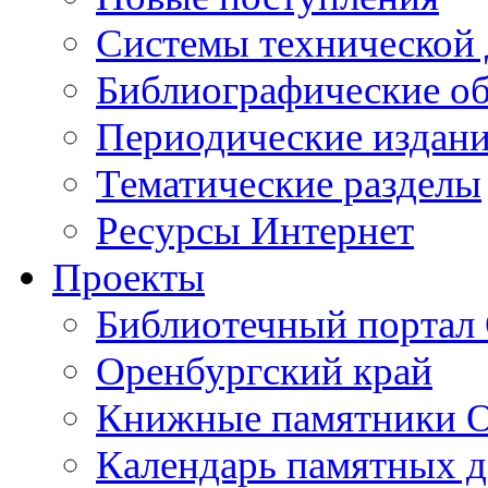
Cистемы технической
Библиографические о
Периодические издан
Тематические разделы
Ресурсы Интернет
Проекты
Библиотечный портал 
Оренбургский край
Книжные памятники О
Календарь памятных д