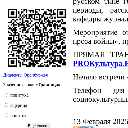
русском типе г
периоды, расс
кафедры журнал
Мероприятие о
проза войны», 
ПРЯМАЯ ТРА
PROКультура.
Диалекты Оренбуржья
Начало встречи 
Значение слова:
«Травница»
Телефон для
повитуха
социокультурны
ящерица
напиток
13 Февраля 202
Еще слова