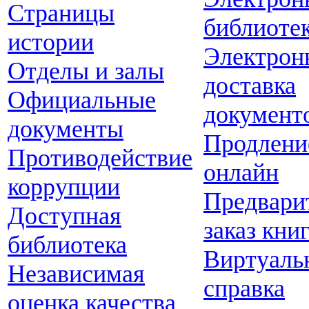
Страницы
библиоте
истории
Электрон
Отделы и залы
доставка
Официальные
документ
документы
Продлени
Противодействие
онлайн
коррупции
Предвари
Доступная
заказ кни
библиотека
Виртуаль
Независимая
справка
оценка качества