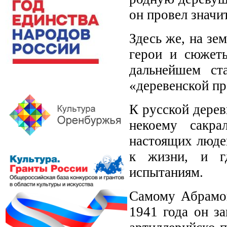
он провел значи
Здесь же, на зе
герои и сюжеты
дальнейшем ст
«деревенской пр
К русской дерев
некоему сакра
настоящих люде
к жизни, и гд
испытаниям.
Самому Абрамов
1941 года он з