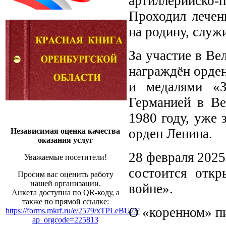
артиллерийско
Проходил лечен
на родину, служ
За участие в В
награждён орден
и медалями «З
Германией в Ве
1980 году, уже 
орден Ленина.
Независимая оценка качества
оказания услуг
28 февраля 2025
Уважаемые посетители!
состоится отк
Просим вас оценить работу
нашей организации.
войне».
Анкета доступна по QR-коду, а
также по прямой ссылке:
О «коренном» пи
https://forms.mkrf.ru/e/2579/xTPLeBU7/?
ap_orgcode=225813