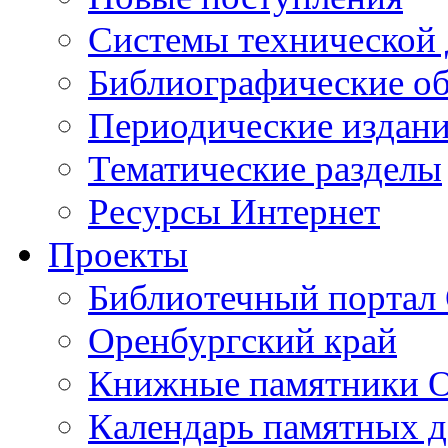
Cистемы технической
Библиографические о
Периодические издан
Тематические разделы
Ресурсы Интернет
Проекты
Библиотечный портал 
Оренбургский край
Книжные памятники О
Календарь памятных д