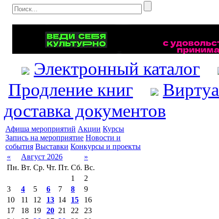
Электронный каталог
Продление книг
Виртуа
доставка документов
Афиша мероприятий
Акции
Курсы
Запись на мероприятие
Новости и
события
Выставки
Конкурсы и проекты
«
Август 2026
»
Пн.
Вт.
Ср.
Чт.
Пт.
Сб.
Вс.
1
2
3
4
5
6
7
8
9
10
11
12
13
14
15
16
17
18
19
20
21
22
23