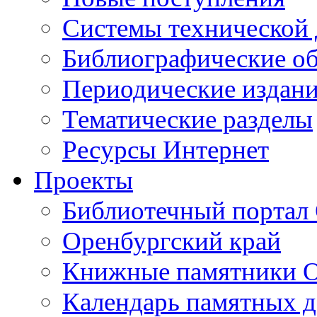
Cистемы технической
Библиографические о
Периодические издан
Тематические разделы
Ресурсы Интернет
Проекты
Библиотечный портал 
Оренбургский край
Книжные памятники О
Календарь памятных д