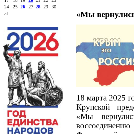
17
18
19
20
21
22
23
24
25
26
27
28
29
30
«Мы вернулись
31
18 марта 2025 г
Крупской пред
«Мы вернулись
воссоединени