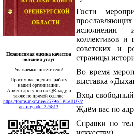
Гости меропр
прославляющих 
исполнении и
коллективов и 
советских и р
Независимая оценка качества
страницы истор
оказания услуг
Уважаемые посетители!
Во время мероп
выставка «Дыха
Просим вас оценить работу
нашей организации.
Анкета доступна по QR-коду, а
Вход свободный
также по прямой ссылке:
https://forms.mkrf.ru/e/2579/xTPLeBU7/?
ap_orgcode=225813
Ждём вас по адре
Справки по тел
искусству).